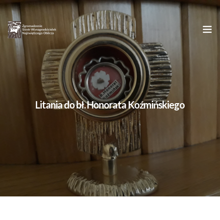
Strona główna
O nas
Litania do bł. Honorata Koźmińskiego
Oblicze Chrystusa
Młodym
Kontakt
Dzieła