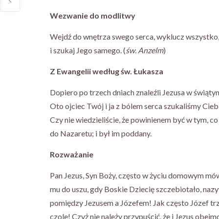
Wezwanie do modlitwy
Wejdź do wnętrza swego serca, wyklucz wszystko, c
i szukaj Jego samego. (
św. Anzelm
)
Z Ewangelii według św. Łukasza
Dopiero po trzech dniach znaleźli Jezusa w świątyn
Oto ojciec Twój i ja z bólem serca szukaliśmy Cie
Czy nie wiedzieliście, że powinienem być w tym, co
do Nazaretu; i był im poddany.
Rozważanie
Pan Jezus, Syn Boży, często w życiu domowym mówi
mu do uszu, gdy Boskie Dziecię szczebiotało, nazy
pomiędzy Jezusem a Józefem! Jak często Józef trz
czole! Czyż nie należy przypuścić, że i Jezus obej