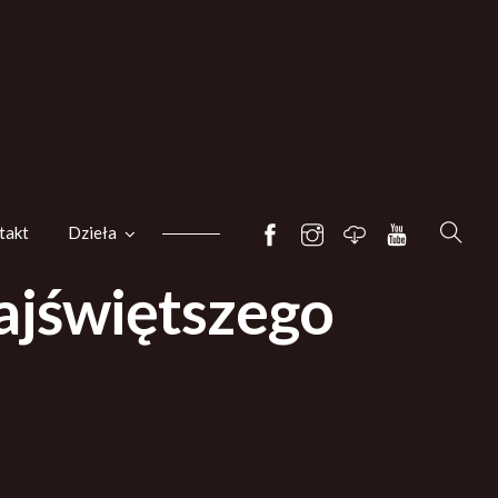
takt
Dzieła
ajświętszego