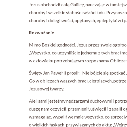
Jezus obchodził całą Galileę, nauczając w tamtejs
choroby i wszelkie słabości wśród ludu. Przynosz
choroby i dolegliwości, opętanych, epileptyków i p
Rozważanie
Mimo Boskiej godności, Jezus przez swoje ogołoceni
„Wszystko, co uczyniliście jednemu z tych braci mo
w człowieku potrzebującym rozpoznamy Oblicze 
Święty Jan Paweł II prosił: „Nie bójcie się spotkać
Go w obliczach waszych braci, cierpiących, potrze
Jezusowej twarzy.
Ale i sami jesteśmy nędzarzami duchowymi i potr
duszę nam oczyścił, przemienił, uświęcił i zapalił o
wzmagając, wypalił we mnie wszystko, co sprzeciwi
o wielkich łaskach, przywiązanych do aktu: „Wejrzy