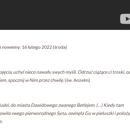
ń nowenny: 16 lutego 2022 (środa)
jęcia, uchyl nieco nawału swych myśli. Odrzuć ciążące ci troski, o
iem, spocznij w Nim przez chwilę.
(św. Anzelm)
do Judei, do miasta Dawidowego zwanego Betlejem. (…) Kiedy tam
Powiła swego pierworodnego Syna, owinęła Go w pieluszki i położy
e.