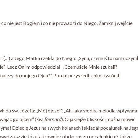
o nie jest Bogiem i co nie prowadzi do Niego. Zamknij wejście
i. (…) a Jego Matka rzekła do Niego: „Synu, czemuś to nam uczyni
bie”. Lecz On im odpowiedział: „Czemuście Mnie szukali?
 należy do mojego Ojca?”. Potem przyszedł z nimi i wrócił
ł do św. Józefa: „Mój ojcze!”. „Ah, jaka słodka melodia wpływała
wając go ojcem” (
św. Bernard
). O jakiejże bliskości można mówić
ymał Dziecię Jezus na swych kolanach i składał pocałunek na Jeg
mował za szyję Józefa i również obdarzał go pocałunkiem? Jakże