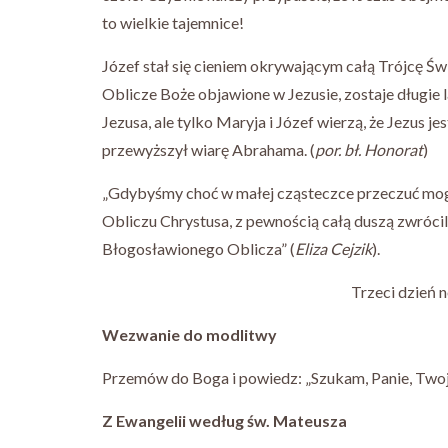
to wielkie tajemnice!
Józef stał się cieniem okrywającym całą Trójcę Ś
Oblicze Boże objawione w Jezusie, zostaje długie 
Jezusa, ale tylko Maryja i Józef wierzą, że Jezus
przewyższył wiarę Abrahama. (
por. bł. Honorat
)
„Gdybyśmy choć w małej cząsteczce przeczuć mogli
Obliczu Chrystusa, z pewnością całą duszą zwróci
Błogosławionego Oblicza” (
Eliza Cejzik
).
Trzeci dzień 
Wezwanie do modlitwy
Przemów do Boga i powiedz: „Szukam, Panie, Twoj
Z Ewangelii według św. Mateusza