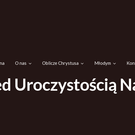
na
O nas
Oblicze Chrystusa
Młodym
Kon
d Uroczystością N