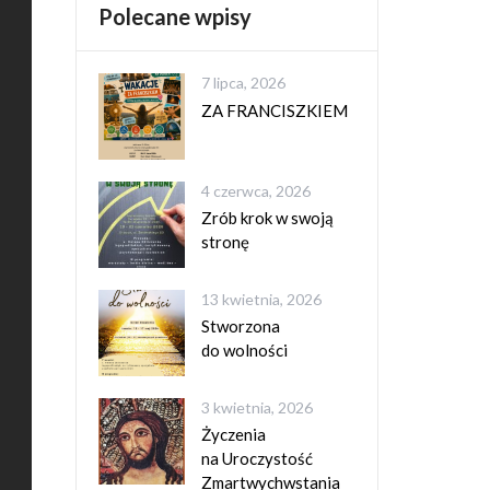
Polecane wpisy
7 lipca, 2026
ZA FRANCISZKIEM
4 czerwca, 2026
Zrób krok w swoją
stronę
13 kwietnia, 2026
Stworzona
do wolności
3 kwietnia, 2026
Życzenia
na Uroczystość
Zmartwychwstania