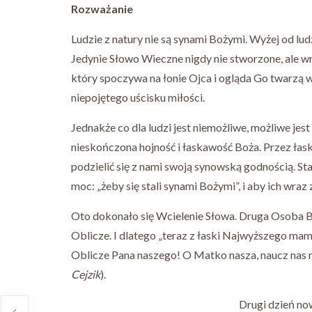
Rozważanie
Ludzie z natury nie są synami Bożymi. Wyżej od ludz
Jedynie Słowo Wieczne nigdy nie stworzone, ale 
który spoczywa na łonie Ojca i ogląda Go twarzą 
niepojętego uścisku miłości.
Jednakże co dla ludzi jest niemożliwe, możliwe je
nieskończona hojność i łaskawość Boża. Przez łask
podzielić się z nami swoją synowską godnością. St
moc: „żeby się stali synami Bożymi”, i aby ich wraz
Oto dokonało się Wcielenie Słowa. Druga Osoba Bo
Oblicze. I dlatego „teraz z łaski Najwyższego mam
Oblicze Pana naszego! O Matko nasza, naucz nas na
Cejzik
).
Drugi dzień no