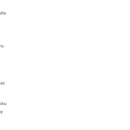
ite
em:
raz
oku
ię