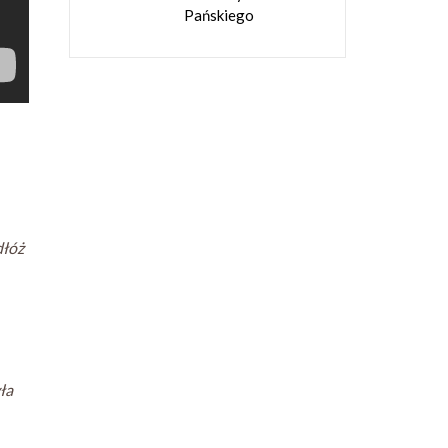
Pańskiego
dłóż
ła