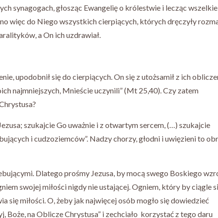
zych synagogach, głosząc Ewangelię o królestwie i lecząc wszelkie
ono więc do Niego wszystkich cierpiących, których dręczyły rozma
aralityków, a On ich uzdrawiał.
e, upodobnił się do cierpiących. On się z utożsamił z ich oblicz
ich najmniejszych, Mnieście uczynili” (Mt 25,40). Czy zatem
Chrystusa?
 Jezusa; szukajcie Go uważnie i z otwartym sercem, (…) szukajcie
bujących i cudzoziemców”. Nadzy chorzy, głodni i uwięzieni to ob
zebującymi. Dlatego prośmy Jezusa, by mocą swego Boskiego wzr
gniem swojej miłości nigdy nie ustającej. Ogniem, który by ciągle s
a się miłości. O, żeby jak najwięcej osób mogło się dowiedzieć
j, Boże, na Oblicze Chrystusa” i zechciało korzystać z tego daru