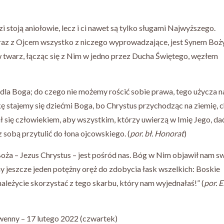
i stoją aniołowie, lecz i ci nawet są tylko sługami Najwyższego.
wraz z Ojcem wszystko z niczego wyprowadzające, jest Synem Boż
w twarz, łącząc się z Nim w jedno przez Ducha Świętego, węzłem
st dla Boga; do czego nie możemy rościć sobie prawa, tego użycza 
ę stajemy się dziećmi Boga, bo Chrystus przychodząc na ziemię, 
ał się człowiekiem, aby wszystkim, którzy uwierzą w Imię Jego, da
 z sobą przytulić do łona ojcowskiego. (
por. bł. Honorat
)
ża – Jezus Chrystus – jest pośród nas. Bóg w Nim objawił nam s
y jeszcze jeden potężny oręż do zdobycia łask wszelkich: Boskie
leżycie skorzystać z tego skarbu, który nam wyjednałaś!” (
por.
E
wenny – 17 lutego 2022 (czwartek)