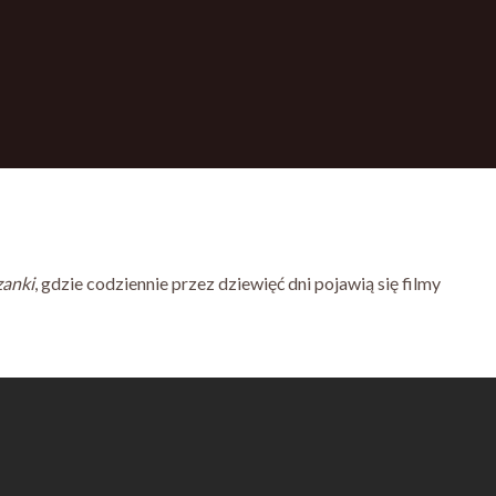
zanki
, gdzie codziennie przez dziewięć dni pojawią się filmy