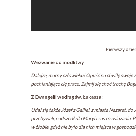
Pierwszy dzie
Wezwanie do modlitwy
Dalejże, marny człowieku! Opuść na chwilę swoje za
pochłaniające cię prace. Zajmij się choć trochę Bog
Z Ewangelii według św. Łukasza:
Udał się także Józef z Galilei, z miasta Nazaret, 
przebywali, nadszedł dla Maryi czas rozwiązania. 
w żłobie, gdyż nie było dla nich miejsca w gospodzi