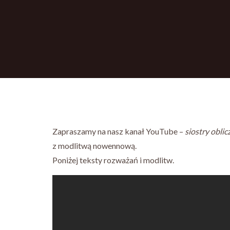
Zapraszamy na nasz kanał YouTube –
siostry oblic
z modlitwą nowennową.
Poniżej teksty rozważań i modlitw.