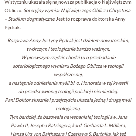
W styczniu ukazała się najnowsza publikacja o Najświętszym
Obliczu:
Soteryjny wymiar Najświętszego Oblicza Chrystusa
–
Studium dogmatyczne
. Jest to rozprawa doktorska Anny
Pędrak.
Rozprawa Anny Justyny Pędrak jest dziełem nowatorskim,
twórczym i teologicznie bardzo ważnym.
W pierwszym rzędzie chodzi tu o przebadanie
soteriologicznego wymiaru Bożego Oblicza w teologii
współczesnej,
a następnie odniesienia myśli bł. o. Honorata w tej kwestii
do przedstawionej teologii polskiej i niemieckiej.
Pani Doktor słusznie i przejrzyście ukazała jedną i drugą myśl
teologiczną.
Tym bardziej, że bazowała na wspaniałej teologii św. Jana
Pawła II, Josepha Ratzingera, kard. Gerharda L. Müllera,
Hansa Urs von Balthazara i Czesława S. Bartnika, jak też