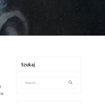
Szukaj
ł
się