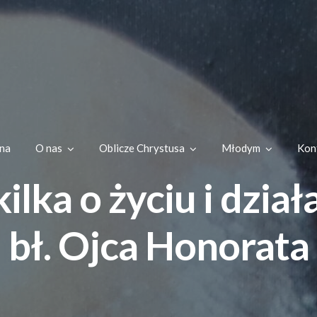
na
O nas
Oblicze Chrystusa
Młodym
Kon
ilka o życiu i dział
bł. Ojca Honorata