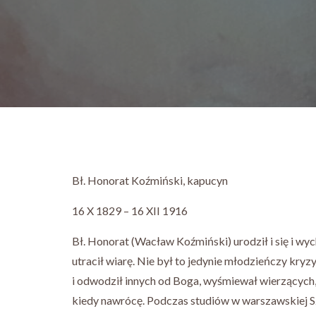
Bł. Honorat Koźmiński, kapucyn
16 X 1829 – 16 XII 1916
Bł. Honorat (Wacław Koźmiński) urodził i się i wy
utracił wiarę. Nie był to jedynie młodzieńczy kry
i odwodził innych od Boga, wyśmiewał wierzących, k
kiedy nawrócę. Podczas studiów w warszawskiej S