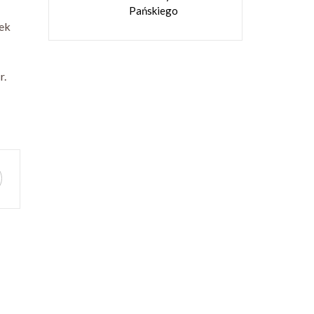
Pańskiego
lek
r.