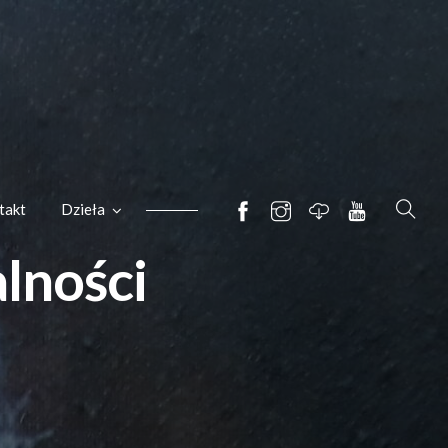
takt
Dzieła
alności