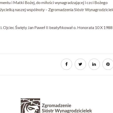
mentu i Matki Bożej, do miłości wynagradzającej i czci Bożego
ałożycielką naszej wspólnoty – Zgromadzenia Sióstr Wynagrodzicie
i. Ojciec Święty Jan Paweł II beatyfikował o. Honorata 10 X 1988 