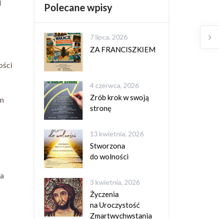
d
Polecane wpisy
7 lipca, 2026
ZA FRANCISZKIEM
ości
4 czerwca, 2026
Zrób krok w swoją
im
stronę
13 kwietnia, 2026
Stworzona
do wolności
ta
3 kwietnia, 2026
Życzenia
na Uroczystość
Zmartwychwstania