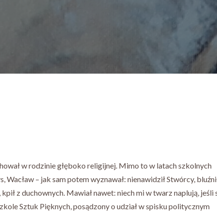
chował w rodzinie głęboko religijnej. Mimo to w latach szkolnych
zys, Wacław – jak sam potem wyznawał: nienawidził Stwórcy, bluźni
pił z duchownych. Mawiał nawet: niech mi w twarz naplują, jeśli 
zkole Sztuk Pięknych, posądzony o udział w spisku politycznym