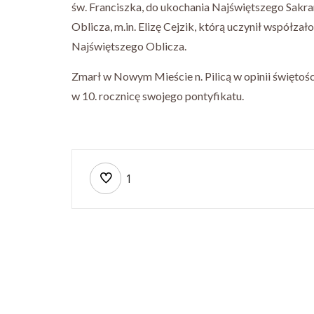
św. Franciszka, do ukochania Najświętszego Sakra
Oblicza, m.in. Elizę Cejzik, którą uczynił współz
Najświętszego Oblicza.
Zmarł w Nowym Mieście n. Pilicą w opinii świętośc
w 10. rocznicę swojego pontyfikatu.
1