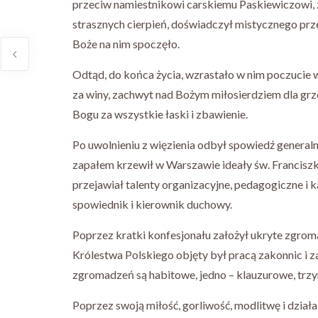
przeciw namiestnikowi carskiemu Paskiewiczowi, 
strasznych cierpień, doświadczył mistycznego przeż
Boże na nim spoczęło.
Odtąd, do końca życia, wzrastało w nim poczucie
za winy, zachwyt nad Bożym miłosierdziem dla grz
Bogu za wszystkie łaski i zbawienie.
Po uwolnieniu z więzienia odbył spowiedź generaln
zapałem krzewił w Warszawie ideały św. Franciszka
przejawiał talenty organizacyjne, pedagogiczne i k
spowiednik i kierownik duchowy.
Poprzez kratki konfesjonału założył ukryte zgrom
Królestwa Polskiego objęty był pracą zakonnic i
zgromadzeń są habitowe, jedno – klauzurowe, trzy
Poprzez swoją miłość, gorliwość, modlitwę i działa