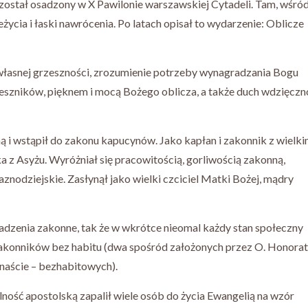
został osadzony w X Pawilonie warszawskiej Cytadeli. Tam, wśró
ycia i łaski nawrócenia. Po latach opisał to wydarzenie: Oblicze
 własnej grzeszności, zrozumienie potrzeby wynagradzania Bogu
eszników, pięknem i mocą Bożego oblicza, a także duch wdzięczn
ą i wstąpił do zakonu kapucynów. Jako kapłan i zakonnik z wielk
 z Asyżu. Wyróżniał się pracowitością, gorliwością zakonną,
aznodziejskie. Zasłynął jako wielki czciciel Matki Bożej, mądry
adzenia zakonne, tak że w wkrótce nieomal każdy stan społeczny
 zakonników bez habitu (dwa spośród założonych przez O. Honora
naście – bezhabitowych).
lność apostolską zapalił wiele osób do życia Ewangelią na wzór