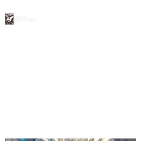
Strona główna
O nas
św. Franciszek
Oblicze Chrystusa
Młodym
Kontakt
Dzieła