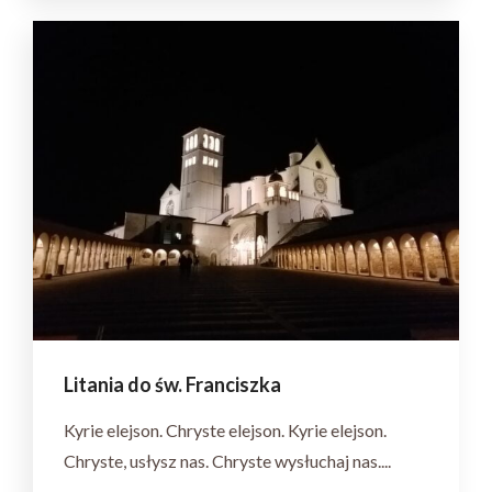
Litania do św. Franciszka
Kyrie elejson. Chryste elejson. Kyrie elejson.
Chryste, usłysz nas. Chryste wysłuchaj nas....