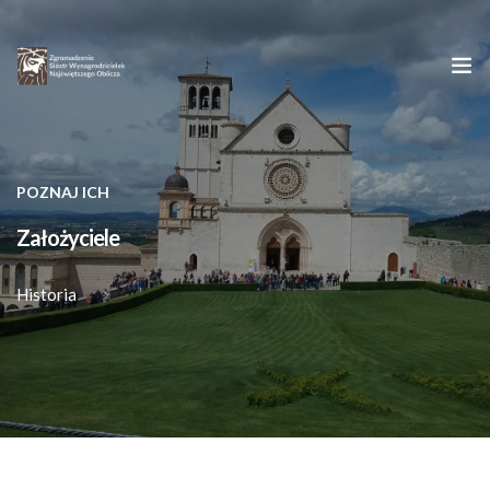
Strona główna
POZNAJ ICH
O nas
Założyciele
Oblicze Chrystusa
Historia
Młodym
Kontakt
Dzieła