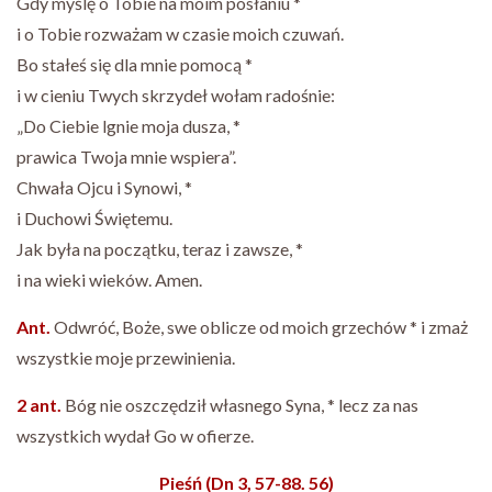
Gdy myślę o Tobie na moim posłaniu *
i o Tobie rozważam w czasie moich czuwań.
Bo stałeś się dla mnie pomocą *
i w cieniu Twych skrzydeł wołam radośnie:
„Do Ciebie lgnie moja dusza, *
prawica Twoja mnie wspiera”.
Chwała Ojcu i Synowi, *
i Duchowi Świętemu.
Jak była na początku, teraz i zawsze, *
i na wieki wieków. Amen.
Ant.
Odwróć, Boże, swe oblicze od moich grzechów * i zmaż
wszystkie moje przewinienia.
2 ant.
Bóg nie oszczędził własnego Syna, * lecz za nas
wszystkich wydał Go w ofierze.
Pieśń (Dn 3, 57-88. 56)