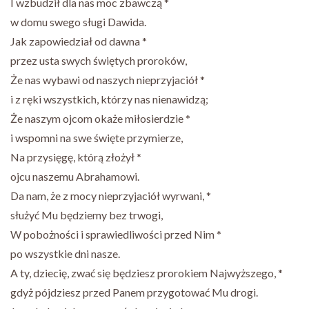
I wzbudził dla nas moc zbawczą *
w domu swego sługi Dawida.
Jak zapowiedział od dawna *
przez usta swych świętych proroków,
Że nas wybawi od naszych nieprzyjaciół *
i z ręki wszystkich, którzy nas nienawidzą;
Że naszym ojcom okaże miłosierdzie *
i wspomni na swe święte przymierze,
Na przysięgę, którą złożył *
ojcu naszemu Abrahamowi.
Da nam, że z mocy nieprzyjaciół wyrwani, *
służyć Mu będziemy bez trwogi,
W pobożności i sprawiedliwości przed Nim *
po wszystkie dni nasze.
A ty, dziecię, zwać się będziesz prorokiem Najwyższego, *
gdyż pójdziesz przed Panem przygotować Mu drogi.