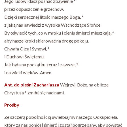
Jego ludowi dasz poznać zbawienie *
przez odpuszczenie grzechów.
Dzięki serdecznej litości naszego Boga, *
z jaką nas nawiedzi z wysoka Wschodzące Słońce,
By oświecić tych, co w mroku i cieniu śmierci mieszkają, *
aby nasze kroki skierować na drogę pokoju.
Chwała Ojcu i Synowi, *
i Duchowi Świętemu.
Jak była na początku, teraz i zawsze, *
i na wieki wieków. Amen.
Ant. do pieśni Zachariasza
Wejrzyj, Boże, na oblicze
Chrystusa * zmiłuj się nad nami.
Prośby
Ze szczerą pobożnością uwielbiajmy naszego Odkupiciela,
który za nas poniósł śmierć i został pogrzebany, aby powstać