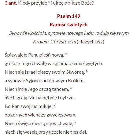
3 ant.
Kiedy przyjdę * i ujrzę oblicze Boże?
Psalm 149
Radość świętych
Synowie Kościoła, synowie nowego ludu, radują się swym
Królem, Chrystusem
(Hezychiusz)
Śpiewajcie Panu pieśń nową, *
głoście Jego chwałę w zgromadzeniu świętych.
Niech się Izrael cieszy swoim Stwórcą, *
a synowie Syjonu radują swym Królem.
Niech imię Jego czczą tańcem, *
niech grają Mu na bębnie i cytrze.
Bo Pan swój lud miłuje, *
pokornych wieńczy zwycięstwem.
Niech święci cieszą się w chwale, *
niech się weselą przy uczcie niebieskiej.