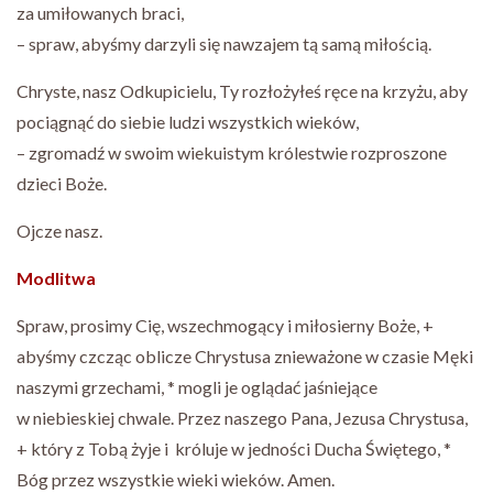
za umiłowanych braci,
– spraw, abyśmy darzyli się nawzajem tą samą miłością.
Chryste, nasz Odkupicielu, Ty rozłożyłeś ręce na krzyżu, aby
pociągnąć do siebie ludzi wszystkich wieków,
– zgromadź w swoim wiekuistym królestwie rozproszone
dzieci Boże.
Ojcze nasz.
Modlitwa
Spraw, prosimy Cię, wszechmogący i miłosierny Boże, +
abyśmy czcząc oblicze Chrystusa znieważone w czasie Męki
naszymi grzechami, * mogli je oglądać jaśniejące
w niebieskiej chwale. Przez naszego Pana, Jezusa Chrystusa,
+ który z Tobą żyje i króluje w jedności Ducha Świętego, *
Bóg przez wszystkie wieki wieków. Amen.