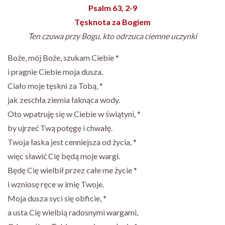
Psalm 63, 2-9
Tęsknota za Bogiem
Ten czuwa przy Bogu, kto odrzuca ciemne uczynki
Boże, mój Boże, szukam Ciebie *
i pragnie Ciebie moja dusza.
Ciało moje tęskni za Tobą, *
jak zeschła ziemia łaknąca wody.
Oto wpatruję się w Ciebie w świątyni, *
by ujrzeć Twą potęgę i chwałę.
Twoja łaska jest cenniejsza od życia, *
więc sławić Cię będą moje wargi.
Będę Cię wielbił przez całe me życie *
i wzniosę ręce w imię Twoje.
Moja dusza syci się obficie, *
a usta Cię wielbią radosnymi wargami,