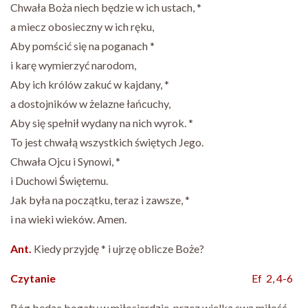
Chwała Boża niech będzie w ich ustach, *
a miecz obosieczny w ich ręku,
Aby pomścić się na poganach *
i karę wymierzyć narodom,
Aby ich królów zakuć w kajdany, *
a dostojników w żelazne łańcuchy,
Aby się spełnił wydany na nich wyrok. *
To jest chwałą wszystkich świętych Jego.
Chwała Ojcu i Synowi, *
i Duchowi Świętemu.
Jak była na początku, teraz i zawsze, *
i na wieki wieków. Amen.
Ant.
Kiedy przyjdę * i ujrzę oblicze Boże?
Czytanie
Ef 2, 4-6
Bóg będąc bogaty w miłosierdzie, przez wielką swą miłość,