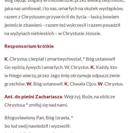
jaka nas umiłował, i to nas, umarłych na skutek występków,
razem z Chrystusem przywrócił do życia – łaską bowiem
jesteście zbawieni – razem też wskrzesił i razem posadził
na wyżynach niebieskich – w Chrystusie Jezusie.
Responsorium krótkie
K
. Chrystus cierpiał i zmartwychwstał, * Bóg ustanowił
Go sędzią żywych i umarłych. W. Chrystus.
K.
Każdy, kto
w Niego wierzy, przez Jego imię otrzymuje odpuszczenie
grzechów.
W.
Bóg ustanowił.
K.
Chwała Ojcu.
W
. Chrystus.
Ant. do pieśni Zachariasza
: Wejrzyj, Boże, na oblicze
Chrystusa * zmiłuj się nad nami.
Błogosławiony Pan, Bóg Izraela, *
bo lud swój nawiedził i wyzwolił.