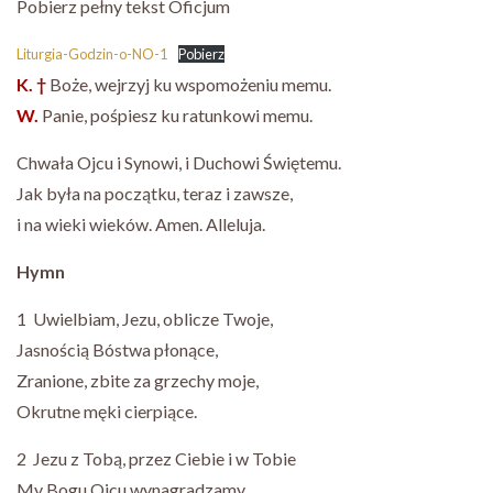
Pobierz pełny tekst Oficjum
Liturgia-Godzin-o-NO-1
Pobierz
K. †
Boże, wejrzyj ku wspomożeniu memu.
W.
Panie, pośpiesz ku ratunkowi memu.
Chwała Ojcu i Synowi, i Duchowi Świętemu.
Jak była na początku, teraz i zawsze,
i na wieki wieków. Amen. Alleluja.
Hymn
1 Uwielbiam, Jezu, oblicze Twoje,
Jasnością Bóstwa płonące,
Zranione, zbite za grzechy moje,
Okrutne męki cierpiące.
2 Jezu z Tobą, przez Ciebie i w Tobie
My Bogu Ojcu wynagradzamy,