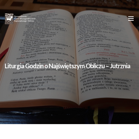
Strona główna
O nas
Liturgia Godzin o Najświętszym Obliczu – Jutrznia
Oblicze Chrystusa
Młodym
Kontakt
Dzieła