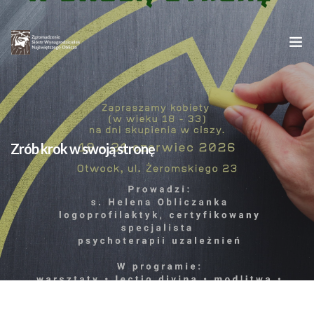
Strona główna
O nas
Zrób krok w swoją stronę
Oblicze Chrystusa
Młodym
Kontakt
Dzieła