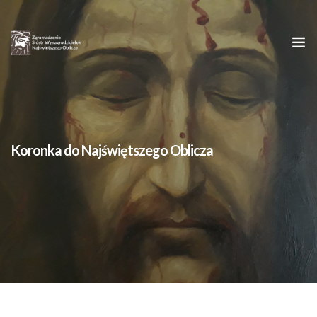
Strona główna
O nas
Koronka do Najświętszego Oblicza
Oblicze Chrystusa
Młodym
Kontakt
Dzieła