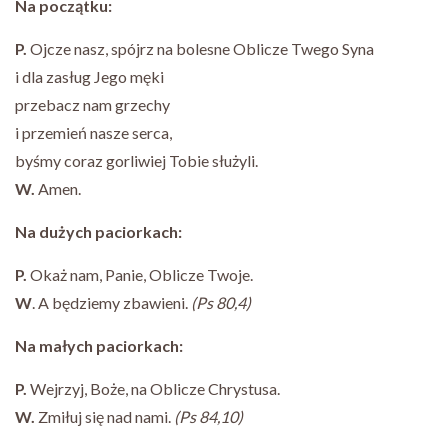
Na początku:
P.
Ojcze nasz, spójrz na bolesne Oblicze Twego Syna
i dla zasług Jego męki
przebacz nam grzechy
i przemień nasze serca,
byśmy coraz gorliwiej Tobie służyli.
W.
Amen.
Na dużych paciorkach:
P.
Okaż nam, Panie, Oblicze Twoje.
W
. A będziemy zbawieni.
(Ps 80,4)
Na małych paciorkach:
P.
Wejrzyj, Boże, na Oblicze Chrystusa.
W.
Zmiłuj się nad nami.
(Ps 84,10)