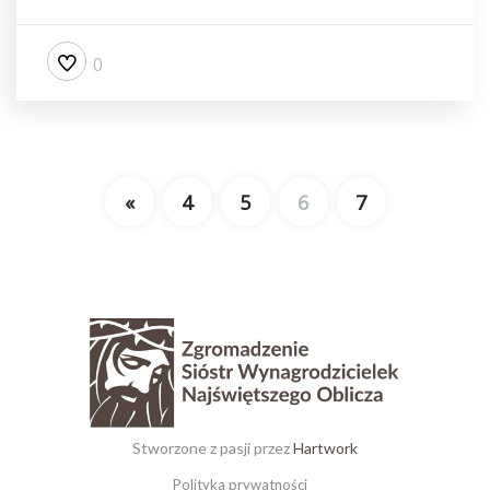
0
«
4
5
6
7
Stworzone z pasji przez
Hartwork
Polityka prywatności