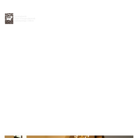
Strona główna
O nas
Siostra Stefania
Oblicze Chrystusa
Młodym
Kontakt
Dzieła